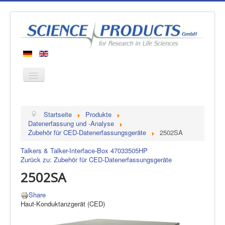
Startseite
Startseite
Produkte
Produkte
Datenerfassung und -Analyse
Zubehör für CED-Datenerfassungsgeräte
2502SA
Hersteller
Talkers & Talker-Interface-Box 4703
3505HP
Über uns
Zurück zu: Zubehör für CED-Datenerfassungsgeräte
Kontakt
2502SA
Share
Haut-Konduktanzgerät (CED)