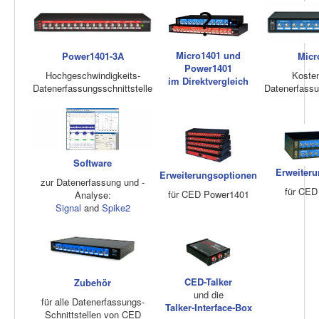
Micro1401 und
Power1401-3A
Micr
Power1401
Hochgeschwindigkeits-
Koste
im Direktvergleich
Datenerfassungsschnittstelle
Datenerfassu
Software
Erweiter
Erweiterungsoptionen
zur Datenerfassung und -
für CED
für CED Power1401
Analyse:
Signal
and
Spike2
CED-Talker
Zubehör
und die
für alle Datenerfassungs-
Talker-Interface-Box
Schnittstellen von CED