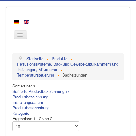
Startseite
Startseite
Produkte
Produkte
Perfusionssysteme, Bad- und Gewebekulturkammern und
-heizungen, Mikrotome
Hersteller
Temperatursteuerung
Badheizungen
Über uns
Sortiert nach
Kontakt
Sortierte Produktbezeichnung +/-
Produktbezeichnung
Erstellungsdatum
Produktbeschreibung
Kategorie
Ergebnisse 1 - 2 von 2