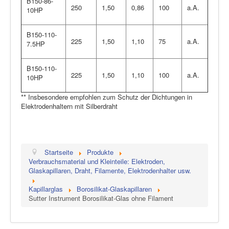
B150-86-
250
1,50
0,86
100
a.A.
10HP
B150-110-
225
1,50
1,10
75
a.A.
7.5HP
B150-110-
225
1,50
1,10
100
a.A.
10HP
** Insbesondere empfohlen zum Schutz der Dichtungen in
Elektrodenhaltern mit Silberdraht
Startseite
Produkte
Verbrauchsmaterial und Kleinteile: Elektroden,
Glaskapillaren, Draht, Filamente, Elektrodenhalter usw.
Kapillarglas
Borosilikat-Glaskapillaren
Sutter Instrument Borosilikat-Glas ohne Filament