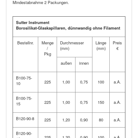
Mindestabnahme 2 Packungen.
Sutter Instrument
Borosilikat-Glaskapillaren, dünnwandig ohne Filament
Bestellnr.
Menge
Durchmesser
Länge
Preis
/
(mm)
(mm)
€
Pkg
außen
innen
B100-75-
225
1,00
0,75
100
a.A.
10
B100-75-
225
1,00
0,75
150
a.A.
15
B120-90-8
225
1,20
0,90
80
a.A.
B120-90-
225
1,20
0,90
100
a.A.