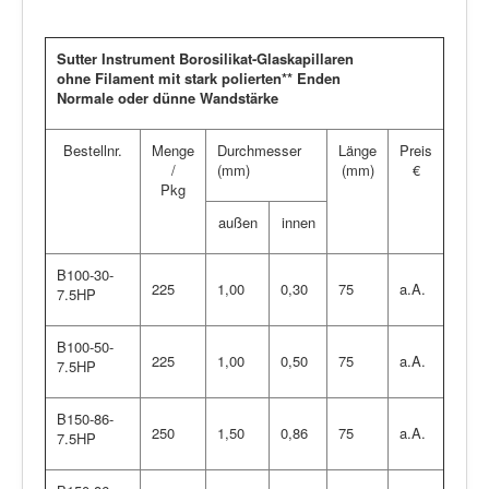
Sutter Instrument Borosilikat-Glaskapillaren
ohne Filament mit stark polierten** Enden
Normale oder dünne Wandstärke
Bestellnr.
Menge
Durchmesser
Länge
Preis
/
(mm)
(mm)
€
Pkg
außen
innen
B100-30-
225
1,00
0,30
75
a.A.
7.5HP
B100-50-
225
1,00
0,50
75
a.A.
7.5HP
B150-86-
250
1,50
0,86
75
a.A.
7.5HP