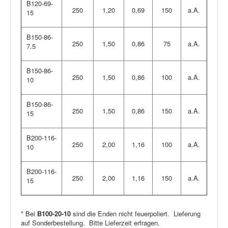
B120-69-
250
1,20
0,69
150
a.A.
15
B150-86-
250
1,50
0,86
75
a.A.
7.5
B150-86-
250
1,50
0,86
100
a.A.
10
B150-86-
250
1,50
0,86
150
a.A.
15
B200-116-
250
2,00
1,16
100
a.A.
10
B200-116-
250
2,00
1,16
150
a.A.
15
* Bei
B100-20-10
sind die Enden nicht feuerpoliert. Lieferung
auf Sonderbestellung. Bitte Lieferzeit erfragen.