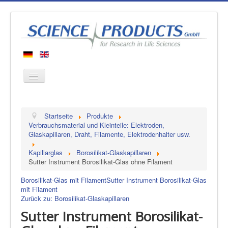
Startseite
Startseite
Produkte
Produkte
Verbrauchsmaterial und Kleinteile: Elektroden,
Glaskapillaren, Draht, Filamente, Elektrodenhalter usw.
Hersteller
Kapillarglas
Borosilikat-Glaskapillaren
Über uns
Sutter Instrument Borosilikat-Glas ohne Filament
Kontakt
Borosilikat-Glas mit Filament
Sutter Instrument Borosilikat-Glas
mit Filament
Zurück zu: Borosilikat-Glaskapillaren
Sutter Instrument Borosilikat-