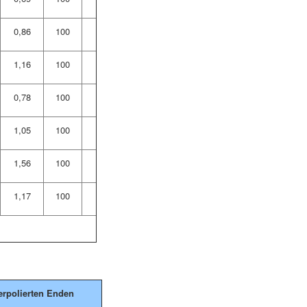
0,86
100
1,16
100
0,78
100
1,05
100
1,56
100
1,17
100
uerpolierten Enden