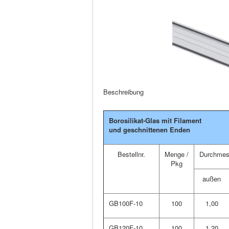
Beschreibung
Borosilikat-Glas mit Filament
und geschnittenen Enden
Bestellnr.
Menge /
Durchmes
Pkg
außen
GB100F-10
100
1,00
GB120F-10
100
1,20