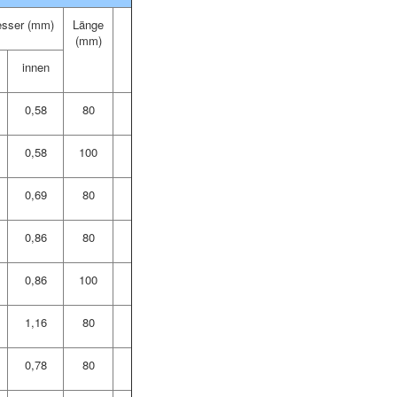
sser (mm)
Länge
(mm)
innen
0,58
80
0,58
100
0,69
80
0,86
80
0,86
100
1,16
80
0,78
80