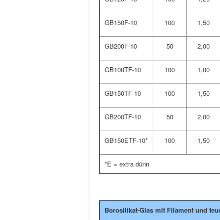
GB150F-10
100
1,50
GB200F-10
50
2,00
GB100TF-10
100
1,00
GB150TF-10
100
1,50
GB200TF-10
50
2,00
GB150ETF-10*
100
1,50
*E = extra dünn
Borosilikat-Glas mit Filament und fe