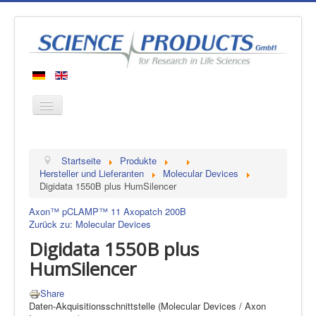
Startseite
Startseite
Produkte
Produkte
Hersteller und Lieferanten
Molecular Devices
Digidata 1550B plus HumSilencer
Hersteller
Axon™ pCLAMP™ 11
Axopatch 200B
Über uns
Zurück zu: Molecular Devices
Kontakt
Digidata 1550B plus
HumSilencer
Share
Daten-Akquisitionsschnittstelle (Molecular Devices / Axon