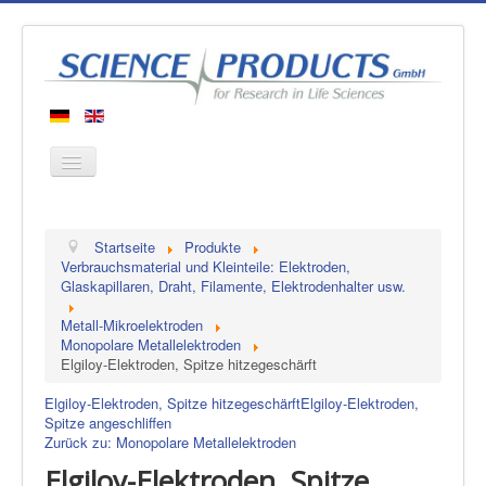
Startseite
Startseite
Produkte
Produkte
Verbrauchsmaterial und Kleinteile: Elektroden,
Glaskapillaren, Draht, Filamente, Elektrodenhalter usw.
Hersteller
Metall-Mikroelektroden
Über uns
Monopolare Metallelektroden
Kontakt
Elgiloy-Elektroden, Spitze hitzegeschärft
Elgiloy-Elektroden, Spitze hitzegeschärft
Elgiloy-Elektroden,
Spitze angeschliffen
Zurück zu: Monopolare Metallelektroden
Elgiloy-Elektroden, Spitze