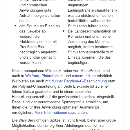
und chronischen
ungünstigen
Anwendungen gute
Ladungstransfercharakteristik,
Aufnahmeeigenschaften
was zu elektrochemischen
bietet.
Instabilitäten während der
gibt Spuren an Eisen an
Stimulation führen kann.
das Gewebe ab,
Bei Langezeitimplantation ist
wodurch die
Korrosion und chemische
Elektrodenposition mit
Zersetzung des Materials
Preußisch Blau
möglich, sofern bestimmte
nachträglich angefärbt
Stimulationsprotokolle zum
und sichtbar gemacht
Einsatz kommen, die das
werden kann.
begünstigen.
Diese monopolaren Mikroelektroden von MicroProbes sind
auch in
Wolfram
,
Platin/Iridium
und
reinem Iridium
erhältlich.
Wir bieten sie auch
mit dünner Parylene-C-Beschichtung
statt
der Polymid-Ummantelung an. Jede Elektrode ist zu einer
feinen Spitze gearbeitet und in einem speziellen
Herstellungsprozeß auf die gewünschte Impedanz eingestellt.
Dabei sind vier verschiedene Spitzenprofile erhältlich, um
Ihnen die für Ihre Anwendung optimalen Auswahl zu
ermöglichen.
Mehr Informationen dazu unten
.
Die Wahl der richtigen Spitze ist nicht trivial, bietet aber große
Möglichkeiten, den Erfolg Ihrer Ableitungen deutlich zu