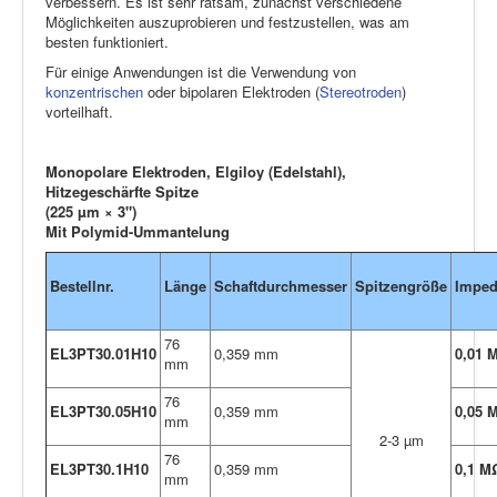
verbessern. Es ist sehr ratsam, zunächst verschiedene
Möglichkeiten auszuprobieren und festzustellen, was am
besten funktioniert.
Für einige Anwendungen ist die Verwendung von
konzentrischen
oder bipolaren Elektroden (
Stereotroden
)
vorteilhaft.
Monopolare Elektroden, Elgiloy (Edelstahl),
Hitzegeschärfte Spitze
(225 µm × 3")
Mit Polymid-Ummantelung
Bestellnr.
Länge
Schaftdurchmesser
Spitzengröße
Impe
76
EL3PT30.01H10
0,359 mm
0,01 
mm
76
EL3PT30.05H10
0,359 mm
0,05 
mm
2-3 µm
76
EL3PT30.1H10
0,359 mm
0,1 M
mm