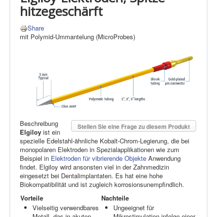
hitzegeschärft
Share
mit Polymid-Ummantelung (MicroProbes)
Beschreibung
Stellen Sie eine Frage zu diesem Produkt
Elgiloy
ist ein
spezielle Edelstahl-ähnliche Kobalt-Chrom-Legierung, die bei
monopolaren Elektroden in Spezialapplikationen wie zum
Beispiel in
Elektroden für vibrierende Objekte
Anwendung
findet. Elgiloy wird ansonsten viel in der Zahnmedizin
eingesetzt bei Dentalimplantaten. Es hat eine hohe
Biokompatibilität und ist zugleich korrosionsunempfindlich.
Vorteile
Nachteile
Vielseitig verwendbares
Ungeeignet für
Metall, das in akuten
Mikrostimulation infolge einer