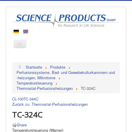
Startseite
Startseite
Produkte
Produkte
Perfusionssysteme, Bad- und Gewebekulturkammern und
-heizungen, Mikrotome
Hersteller
Temperatursteuerung
Thermostat-Perfusionsheizungen
TC-324C
Über uns
Kontakt
CL-100
TC-344C
Zurück zu: Thermostat-Perfusionsheizungen
TC-324C
Share
Temperatursteuerung (Warner)