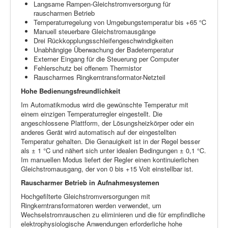
Langsame Rampen-Gleichstromversorgung für
rauscharmen Betrieb
Temperaturregelung von Umgebungstemperatur bis +65 °C
Manuell steuerbare Gleichstromausgänge
Drei Rückkopplungsschleifengeschwindigkeiten
Unabhängige Überwachung der Badetemperatur
Externer Eingang für die Steuerung per Computer
Fehlerschutz bei offenem Thermistor
Rauscharmes Ringkerntransformator-Netzteil
Hohe Bedienungsfreundlichkeit
Im Automatikmodus wird die gewünschte Temperatur mit
einem einzigen Temperaturregler eingestellt. Die
angeschlossene Plattform, der Lösungsheizkörper oder ein
anderes Gerät wird automatisch auf der eingestellten
Temperatur gehalten. Die Genauigkeit ist in der Regel besser
als ± 1 °C und nähert sich unter idealen Bedingungen ± 0,1 °C.
Im manuellen Modus liefert der Regler einen kontinuierlichen
Gleichstromausgang, der von 0 bis +15 Volt einstellbar ist.
Rauscharmer Betrieb in Aufnahmesystemen
Hochgefilterte Gleichstromversorgungen mit
Ringkerntransformatoren werden verwendet, um
Wechselstromrauschen zu eliminieren und die für empfindliche
elektrophysiologische Anwendungen erforderliche hohe