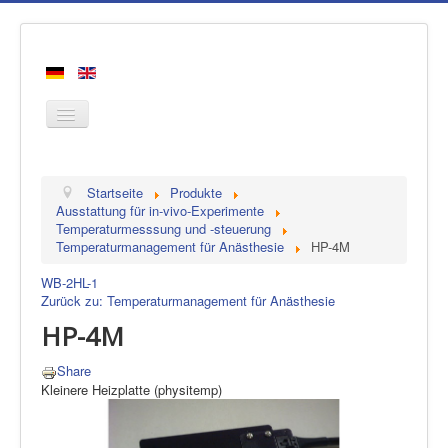
Startseite
Startseite
Produkte
Produkte
Ausstattung für in-vivo-Experimente
Temperaturmesssung und -steuerung
Hersteller
Temperaturmanagement für Anästhesie
HP-4M
Über uns
WB-2
HL-1
Kontakt
Zurück zu: Temperaturmanagement für Anästhesie
HP-4M
Share
Kleinere Heizplatte (physitemp)