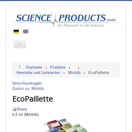
Startseite
Startseite
Produkte
Produkte
Hersteller und Lieferanten
Minitüb
EcoPaillette
Hersteller
Verschlusskugeln
Zurück zu: Minitüb
Über uns
EcoPaillette
Kontakt
Share
0,5 ml (Minitüb)