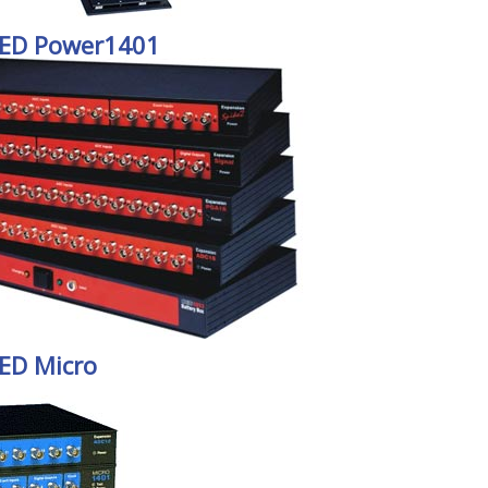
CED Power1401
CED Micro