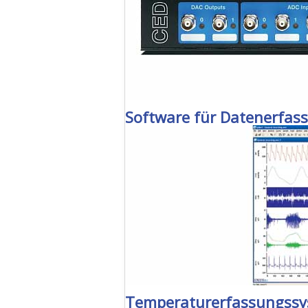
Software für Datenerfas
Temperaturerfassungss